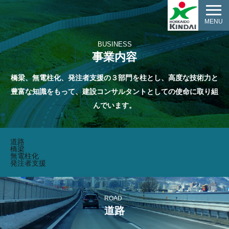
MENU
BUSINESS
事業内容
橋梁、無電柱化、発注者支援の３部門を柱とし、高度な技術力と
豊富な知識をもって、
建設コンサルタントとしての使命に取り組
んでいます。
道路
橋梁
無電柱化
発注者支援
ROAD
道路