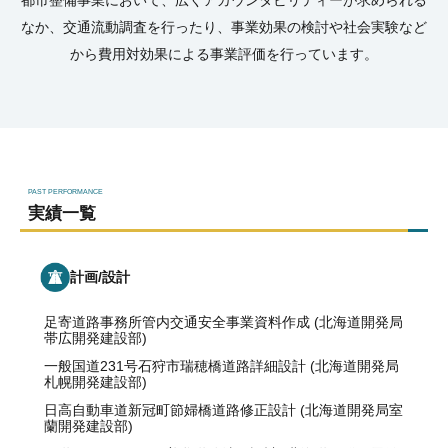
都市整備事業において、広くアカウンタビリティーが
求められる
なか、交通流動調査を行ったり、
事業効果の検討や社会実験など
から費用対効果に
よる事業評価を行っています。
PAST PERFORMANCE
実績一覧
計画/設計
足寄道路事務所管内交通安全事業資料作成 (北海道開発局
帯広開発建設部)
一般国道231号石狩市瑞穂橋道路詳細設計 (北海道開発局
札幌開発建設部)
日高自動車道新冠町節婦橋道路修正設計 (北海道開発局室
蘭開発建設部)