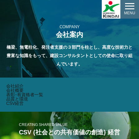
MENU
COMPANY
会社案内
橋梁、無電柱化、発注者支援の３部門を柱とし、高度な技術力と
豊富な知識をもって、
建設コンサルタントとしての使命に取り組
んでいます。
会社紹介
会社概要
表彰･有資格者一覧
品質と環境
CSV経営
CREATING SHARED VALUE
CSV (社会との共有価値の創造) 経営