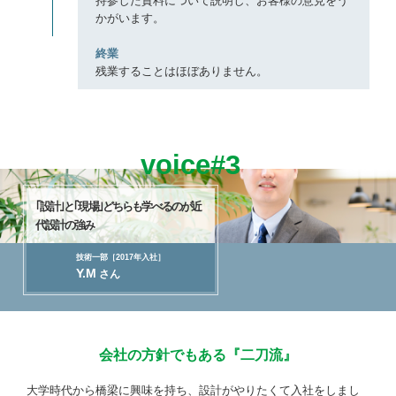
持参した資料について説明し、お客様の意見をう
かがいます。
17:30
終業
残業することはほぼありません。
voice#3
｢設計｣と｢現場｣どちらも
学べるのが近
代設計の強み
技術一部［2017年入社］
Y.M
さん
会社の方針でもある『二刀流』
大学時代から橋梁に興味を持ち、設計がやりたくて入社をしまし