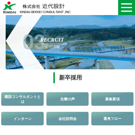
03
RECRUIT
採用情報
新卒採用
建設コンサルタントと
先輩の声
募集要項
は
インターン
会社説明会
選考フロー