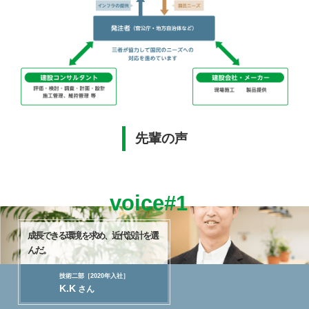
先輩の声
voice#1
成長できる環境を求め、
近代設計を選
んだ。
技術二部［2020年入社］
K.K
さん