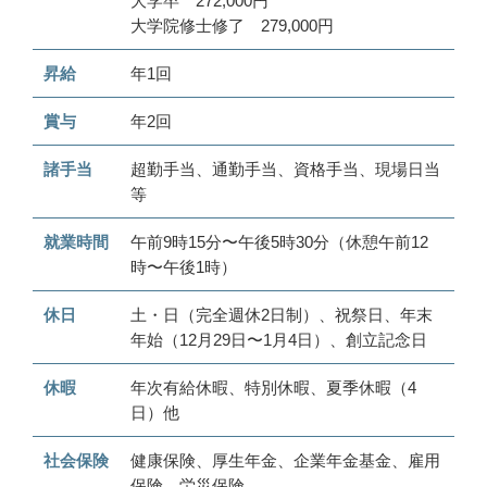
大学卒 272,000円
大学院修士修了 279,000円
昇給
年1回
賞与
年2回
諸手当
超勤手当、通勤手当、資格手当、現場日当
等
就業時間
午前9時15分〜午後5時30分（休憩午前12
時〜午後1時）
休日
土・日（完全週休2日制）、祝祭日、年末
年始（12月29日〜1月4日）、創立記念日
休暇
年次有給休暇、特別休暇、夏季休暇（4
日）他
社会保険
健康保険、厚生年金、企業年金基金、雇用
保険、労災保険