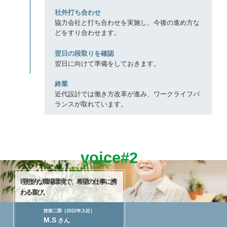
15:00
社外打ち合わせ
協力会社と打ち合わせを実施し、今後の進め方な
どをすり合わせます。
17:00
翌日の段取りを確認
翌日に向けて準備をしておきます。
17:30
終業
近代設計では働き方改革が進み、ワークライフバ
ランスが取れています。
voice#2
理想的な職場環境で、
希望の仕事に携
わる喜び。
技術二部［2022年入社］
M.S
さん